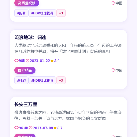
高质量视频
中国
#犯罪
#HDR杜比视界
+
3
99:51
流浪地球：归途
CN
人类驱动地球远离垂死的太阳，年轻的航天员与年迈的工程师
在月球危机中并肩，揭开「数字生命计划」背后的真相。
98K
2023-01-22
8.4
国产精品
中国
#科幻
#HDR杜比视界
+
3
95:17
长安三万里
CN
盛唐由盛转衰之际，老将高适回忆与少年李白的初遇与半生交
往，写就一部关于诗与远方、家国与抱负的长安群像。
96.4K
2023-07-08
8.7