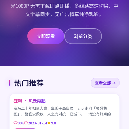
光1080P 无需下载即点即播，多线路高速切换、中
文字幕同步，无广告畅享纯净观影。
立即观看
浏览分类
热门推荐
查看全部 →
45:42
狂飙 · 风云再起
CN
京海二十年扫黑大案，鱼贩子高启强一步步走向「强盛集
团」，警官安欣以一人之力对抗一座城市，一场没有终点的较
量。
99K
2023-01-14
9.0