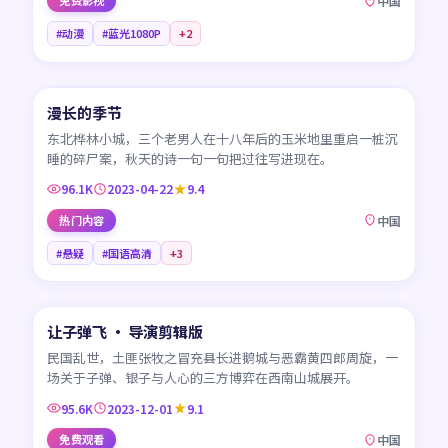
免费影视
中国
#动漫
#蓝光1080P
+
2
45:17
漫长的季节
CN
东北桦林小城，三个老男人在十八年后的玉米地里重启一桩沉
睡的碎尸案，秋天的诗一句一句把过往写进现在。
96.1K
2023-04-22
9.4
热门内容
中国
#悬疑
#国语高清
+
3
99:41
让子弹飞 · 导演剪辑版
CN
民国乱世，土匪张牧之冒充县长进鹅城与恶霸黄四郎周旋，一
场关于子弹、银子与人心的三方博弈在西南山城展开。
95.6K
2023-12-01
9.1
免费观看
中国