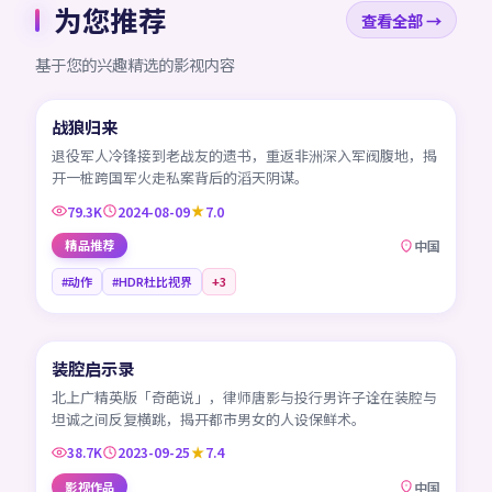
为您推荐
查看全部 →
基于您的兴趣精选的影视内容
99:50
战狼归来
CN
退役军人冷锋接到老战友的遗书，重返非洲深入军阀腹地，揭
开一桩跨国军火走私案背后的滔天阴谋。
79.3K
2024-08-09
7.0
精品推荐
中国
#动作
#HDR杜比视界
+
3
45:05
装腔启示录
CN
北上广精英版「奇葩说」，律师唐影与投行男许子诠在装腔与
坦诚之间反复横跳，揭开都市男女的人设保鲜术。
38.7K
2023-09-25
7.4
影视作品
中国