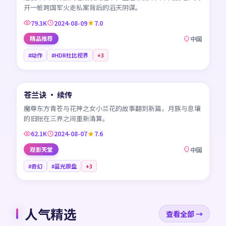
开一桩跨国军火走私案背后的滔天阴谋。
79.3K
2024-08-09
7.0
精品推荐
中国
#动作
#HDR杜比视界
+
3
45:33
苍兰诀 · 续传
NEW
CN
魔尊东方青苍与花神之女小兰花的故事翻到新篇，月族与息壤
的旧账在三界之间重新清算。
62.1K
2024-08-07
7.6
观影天堂
中国
#奇幻
#蓝光原盘
+
3
人气精选
查看全部 →
99:34