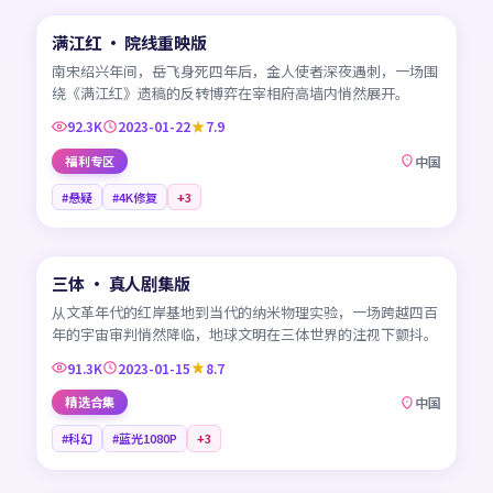
满江红 · 院线重映版
热门
CN
南宋绍兴年间，岳飞身死四年后，金人使者深夜遇刺，一场围
绕《满江红》遗稿的反转博弈在宰相府高墙内悄然展开。
92.3K
2023-01-22
7.9
福利专区
中国
#悬疑
#4K修复
+
3
45:08
三体 · 真人剧集版
热门
CN
从文革年代的红岸基地到当代的纳米物理实验，一场跨越四百
年的宇宙审判悄然降临，地球文明在三体世界的注视下颤抖。
91.3K
2023-01-15
8.7
精选合集
中国
#科幻
#蓝光1080P
+
3
99:19