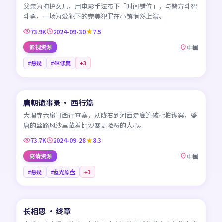
父亲为掩护女儿，用电影手法布下「时间错位」，与警方斗智
斗勇，一场为爱犯下的完美犯罪在小镇悄然上演。
73.9K
2024-09-30
7.5
影视资源
中国
#悬疑
#4K修复
+
3
45:32
唐朝诡事录 · 西行篇
NEW
CN
大理寺六扇门西行查案，从陇右到河西走廊连破七桩诡案，盛
唐的丝路风沙里藏着比沙暴更险恶的人心。
73.7K
2024-09-28
8.3
高清资源
中国
#悬疑
#蓝光原盘
+
3
45:59
长相思 · 终章
NEW
CN