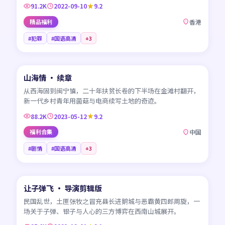
91.2K
2022-09-10
9.2
精品福利
香港
#犯罪
#国语高清
+
3
45:18
山海情 · 续章
CN
从西海固到闽宁镇，二十年扶贫长卷的下半场在金滩村翻开，
新一代乡村青年用菌菇与电商续写土地的奇迹。
88.2K
2023-05-12
9.2
福利合集
中国
#剧情
#国语高清
+
3
99:41
让子弹飞 · 导演剪辑版
CN
民国乱世，土匪张牧之冒充县长进鹅城与恶霸黄四郎周旋，一
场关于子弹、银子与人心的三方博弈在西南山城展开。