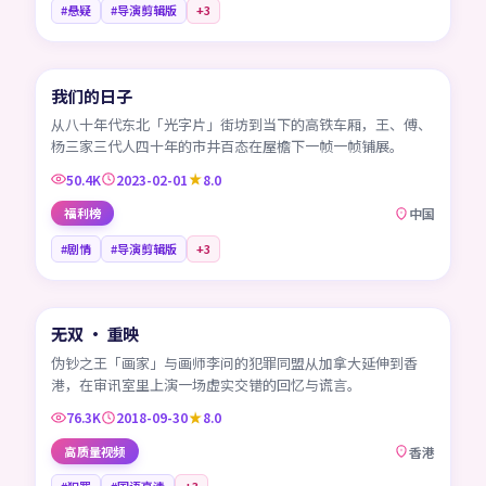
#悬疑
#导演剪辑版
+
3
45:48
我们的日子
CN
从八十年代东北「光字片」街坊到当下的高铁车厢，王、傅、
杨三家三代人四十年的市井百态在屋檐下一帧一帧铺展。
50.4K
2023-02-01
8.0
福利榜
中国
#剧情
#导演剪辑版
+
3
99:23
无双 · 重映
HK
伪钞之王「画家」与画师李问的犯罪同盟从加拿大延伸到香
港，在审讯室里上演一场虚实交错的回忆与谎言。
76.3K
2018-09-30
8.0
高质量视频
香港