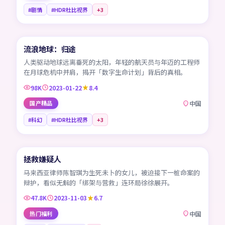
#剧情
#HDR杜比视界
+
3
99:51
流浪地球：归途
CN
人类驱动地球远离垂死的太阳，年轻的航天员与年迈的工程师
在月球危机中并肩，揭开「数字生命计划」背后的真相。
98K
2023-01-22
8.4
国产精品
中国
#科幻
#HDR杜比视界
+
3
99:46
拯救嫌疑人
CN
马来西亚律师陈智琪为生死未卜的女儿，被迫接下一桩命案的
辩护，看似无解的「绑架与营救」连环局徐徐展开。
47.8K
2023-11-03
6.7
热门福利
中国