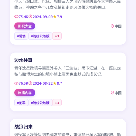
小夭与涂山璟、玱玹、相柳三人之间的情感纠葛在大荒终末篇
收束，神魔之争与儿女私情都走到必须做选择的关口。
75.4K
2024-09-09
7.9
影视大全
中国
#爱情
#院线公映版
+
3
45:57
边水往事
NEW
CN
青年沈星跨境寻舅意外卷入「三边坡」黑市江湖，在一座以走
私与赌博为生的边境小镇上演黑色幽默式的成长记。
76.5K
2024-08-22
8.7
热播内容
中国
#犯罪
#院线公映版
+
3
99:50
战狼归来
NEW
CN
退役军人冷锋接到老战友的遗书，重返非洲深入军阀腹地，揭