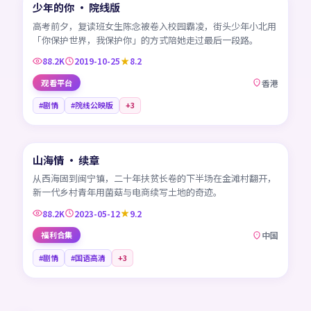
少年的你 · 院线版
热门
HK
高考前夕，复读班女生陈念被卷入校园霸凌，街头少年小北用
「你保护世界，我保护你」的方式陪她走过最后一段路。
88.2K
2019-10-25
8.2
观看平台
香港
#剧情
#院线公映版
+
3
45:18
山海情 · 续章
热门
CN
从西海固到闽宁镇，二十年扶贫长卷的下半场在金滩村翻开，
新一代乡村青年用菌菇与电商续写土地的奇迹。
88.2K
2023-05-12
9.2
福利合集
中国
#剧情
#国语高清
+
3