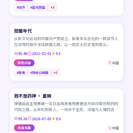
#动作
#蓝光原盘
+
3
45:01
觉醒年代
CN
从新文化运动到中国共产党成立，新青年杂志社的一群读书人
在动荡时局中寻找救国之路，让一段宏大历史落到笔尖。
95.4K
2021-02-01
9.3
特色内容
中国
#剧情
#院线公映版
+
3
99:30
我不是药神 · 重映
CN
保健品店主程勇被一名白血病患者程勇被迫开启印度仿制药的
代购之路，从牟利到救人，一场关于生死、法理与人情的远
征。
95.3K
2018-07-05
9.0
内容合集
中国