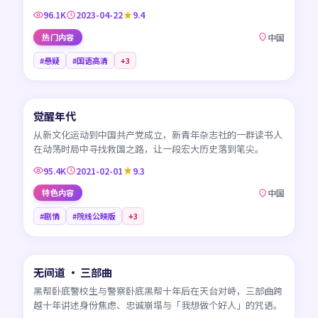
96.1K
2023-04-22
9.4
热门内容
中国
#悬疑
#国语高清
+
3
45:01
觉醒年代
CN
从新文化运动到中国共产党成立，新青年杂志社的一群读书人
在动荡时局中寻找救国之路，让一段宏大历史落到笔尖。
95.4K
2021-02-01
9.3
特色内容
中国
#剧情
#院线公映版
+
3
99:19
无间道 · 三部曲
HK
黑帮卧底警校生与警察卧底黑帮十年后在天台对峙，三部曲跨
越十年讲述身份焦虑、忠诚崩塌与「我想做个好人」的咒语。