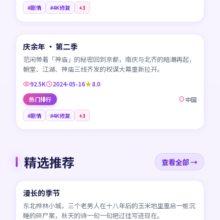
#剧情
#4K修复
+
3
45:26
庆余年 · 第二季
CN
范闲带着「神庙」的秘密回到京都，南庆与北齐的暗潮再起，
朝堂、江湖、神庙三线齐发的权谋大幕重新拉开。
92.5K
2024-05-16
8.0
热门排行
中国
#剧情
#4K修复
+
3
精选推荐
查看全部 →
45:17
漫长的季节
CN
东北桦林小城，三个老男人在十八年后的玉米地里重启一桩沉
睡的碎尸案，秋天的诗一句一句把过往写进现在。