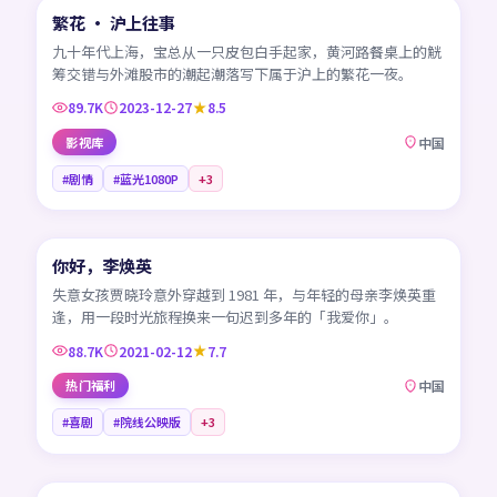
繁花 · 沪上往事
热门
CN
九十年代上海，宝总从一只皮包白手起家，黄河路餐桌上的觥
筹交错与外滩股市的潮起潮落写下属于沪上的繁花一夜。
89.7K
2023-12-27
8.5
影视库
中国
#剧情
#蓝光1080P
+
3
99:08
你好，李焕英
热门
CN
失意女孩贾晓玲意外穿越到 1981 年，与年轻的母亲李焕英重
逢，用一段时光旅程换来一句迟到多年的「我爱你」。
88.7K
2021-02-12
7.7
热门福利
中国
#喜剧
#院线公映版
+
3
99:04