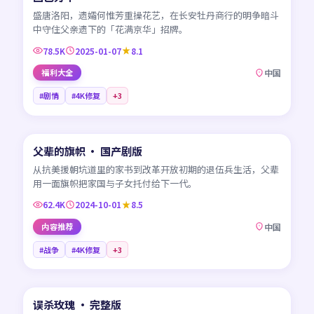
盛唐洛阳，遗孀何惟芳重操花艺，在长安牡丹商行的明争暗斗
中守住父亲遗下的「花满京华」招牌。
78.5K
2025-01-07
8.1
福利大全
中国
#剧情
#4K修复
+
3
45:22
父辈的旗帜 · 国产剧版
NEW
CN
从抗美援朝坑道里的家书到改革开放初期的退伍兵生活，父辈
用一面旗帜把家国与子女托付给下一代。
62.4K
2024-10-01
8.5
内容推荐
中国
#战争
#4K修复
+
3
99:32
误杀玫瑰 · 完整版
NEW
CN