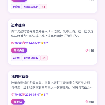
#爱情
#蓝光1080P
+
3
45:57
边水往事
CN
青年沈星跨境寻舅意外卷入「三边坡」黑市江湖，在一座以走
私与赌博为生的边境小镇上演黑色幽默式的成长记。
76.5K
2024-08-22
8.7
热播内容
中国
#犯罪
#院线公映版
+
3
45:40
我的阿勒泰
CN
改编自李娟同名散文集，乌鲁木齐打工青年李文秀回到北疆，
与母亲、当地哈萨克族青年巴太一起在牧场、毡房与雪山之间
生活。
70.4K
2024-05-07
8.7
福利站
中国