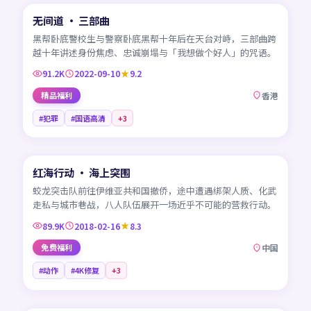
无间道 · 三部曲
热门
HK
黑帮卧底警校生与警察卧底黑帮十年后在天台对峙，三部曲跨
越十年讲述身份焦虑、忠诚崩塌与「我想做个好人」的咒语。
91.2K
2022-09-10
9.2
精品福利
香港
#犯罪
#国语高清
+
3
99:33
红海行动 · 海上突围
热门
CN
蛟龙突击队前往伊维亚共和国撤侨，途中遭遇绑架人质、化武
走私与城市巷战，八人队伍展开一场近乎不可能的营救行动。
89.9K
2018-02-16
8.3
免费福利
中国
#动作
#4K修复
+
3
45:06