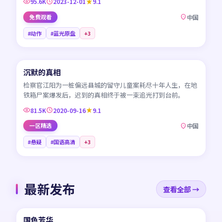
95.6K
2023-12-01
9.1
免费观看
中国
#动作
#蓝光原盘
+
3
45:13
沉默的真相
CN
检察官江阳为一桩偏远县城的留守儿童案耗尽十年人生，在地
铁箱尸案爆发后，迟到的真相终于被一束追光打到台前。
81.5K
2020-09-16
9.1
一区精选
中国
#悬疑
#国语高清
+
3
最新发布
查看全部 →
45:24
国色芳华
NEW
CN